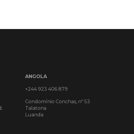
ANGOLA
+244 923 406 879
Condomínio Conchas, nº 53
d.
Talatona
Luanda