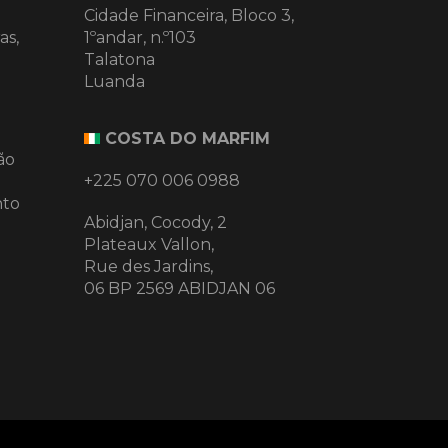
Cidade Financeira, Bloco 3,
as,
1ºandar, n.º103
Talatona
Luanda
COSTA DO MARFIM
ão
+225 070 006 0988
nto
Abidjan, Cocody, 2
Plateaux Vallon,
Rue des Jardins,
06 BP 2569 ABIDJAN 06