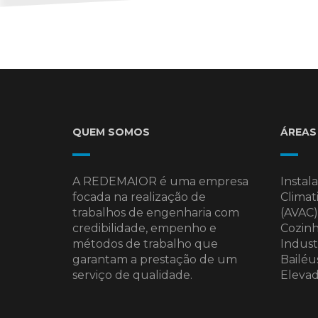
QUEM SOMOS
ÁREAS
A REDEMAIOR é uma empresa
Instala
focada na realização de
Climat
trabalhos de engenharia com
(AVAC),
credibilidade, empenho e
Cozinh
métodos de trabalho que
Industr
garantam a prestação de um
Bailéus
serviço de qualidade.
Elevad