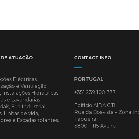
 DE ATUAÇÃO
CONTACT INFO
ções Eléctricas,
PORTUGAL
ização e Ventilação
+351 239 100 777
 Instalações Hidráulicas,
as e Lavandarias
Edifício AIDA C.11
iais, Frio Industrial,
Rua da Boavista – Zona In
, Linhas de vida,
Tabueira
ores e Escadas rolantes.
3800 – 115 Aveiro