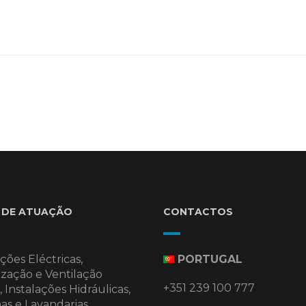
 DE ATUAÇÃO
CONTACTOS
ções Eléctricas,
PORTUGAL
ização e Ventilação
+351 239 100 777
 Instalações Hidráulicas,
as e Lavandarias