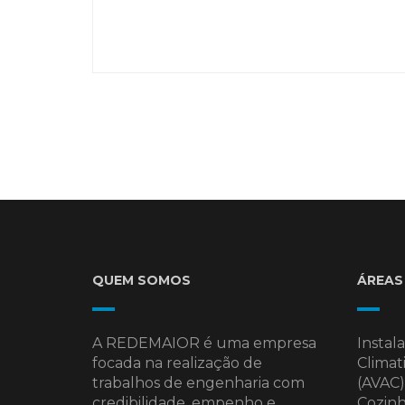
QUEM SOMOS
ÁREAS
A REDEMAIOR é uma empresa
Instala
focada na realização de
Climat
trabalhos de engenharia com
(AVAC),
credibilidade, empenho e
Cozinh