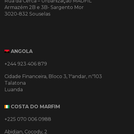
Rua da Cerca – Urbanização MADFIL
Armazém 2B e 3B- Sargento Mor
3020-832 Souselas
ANGOLA
+244 923 406 879
Cidade Financeira, Bloco 3, 1ºandar, n.º103
Talatona
Luanda
COSTA DO MARFIM
+225 070 006 0988
Abidjan, Cocody, 2